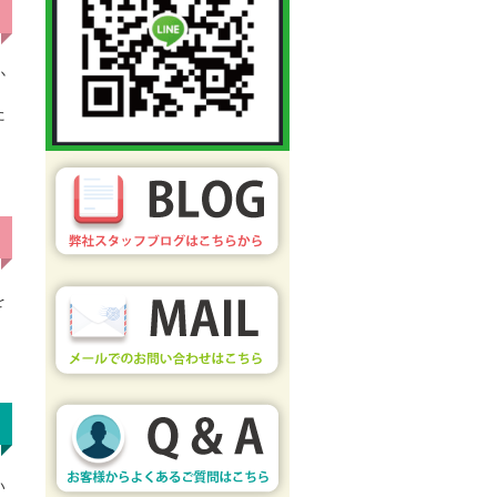
か
た
を
い