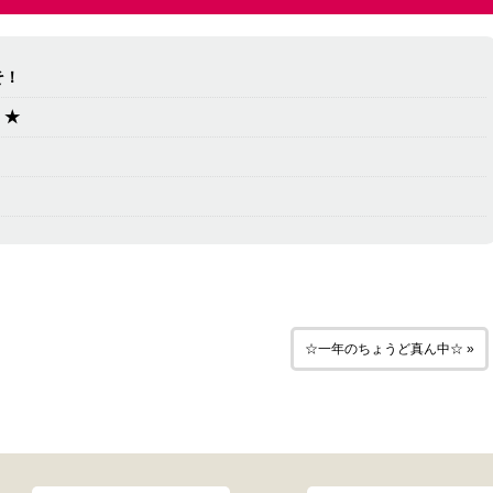
そ！
！★
☆一年のちょうど真ん中☆ »