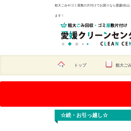
粗大ごみやゴミ屋敷の片付けでお困りなら愛媛(松山
ます！
トップ
粗大ご
☆続・お引っ越し☆