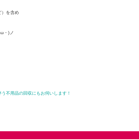
ど）を含め
ω・)ノ
伴う不用品の回収にもお伺いします！