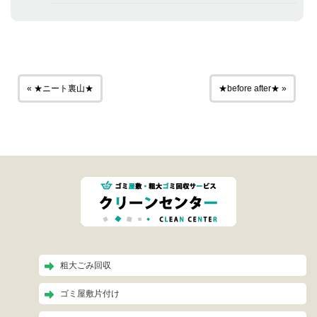
« ★ニート裏山★
★before after★ »
粗大ごみ回収
ゴミ屋敷片付け