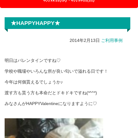
★HAPPYHAPPY★
2014年2月13日
ご利用事例
明日はバレンタインですね♡
学校や職場やいろんな所が良い匂いで溢れる日です！
今年は何個貰えるでしょうか♪
渡す方も貰う方も本命だとドキドキですね(*^^*)
みなさんがHAPPYValentineになりますように♡